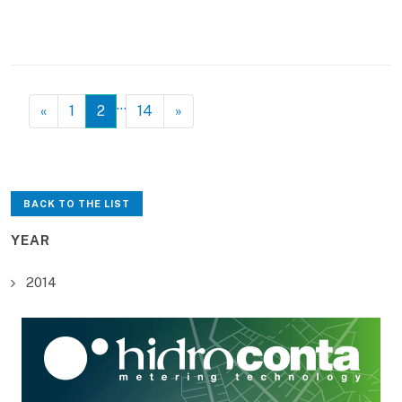
…
«
1
2
14
»
BACK TO THE LIST
YEAR
2014