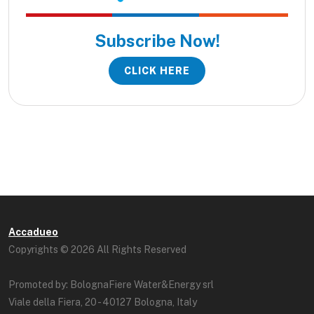
Subscribe Now!
CLICK HERE
Accadueo
Copyrights © 2026 All Rights Reserved
Promoted by: BolognaFiere Water&Energy srl
Viale della Fiera, 20 - 40127 Bologna, Italy