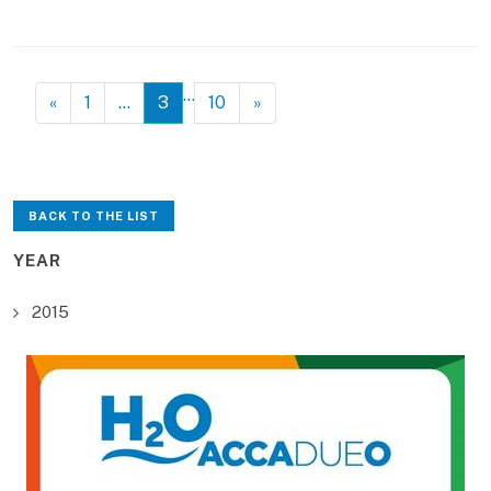
…
«
1
…
3
10
»
BACK TO THE LIST
YEAR
2015