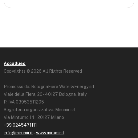
Accadueo
Copyrights © 2026 All Rights Reserved
Promosso da: BolognaFiere Water&Energy srl
Viale della Fiera, 20 - 40127 Bologna, Italy
P. IVA 03953511205
Segreteria organizzativa: Mirumir srl
Via Minturno 14 – 20127 Milano
+39 0245471111
info@mirumir.it
–
www.mirumir.it