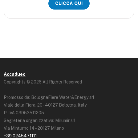
CLICCA QUI
Accadueo
Copyrights © 2026 All Rights Reserved
Promosso da: BolognaFiere Water&Energy srl
Viale della Fiera, 20 - 40127 Bologna, Italy
P. IVA 03953511205
Segreteria organizzativa: Mirumir srl
Via Minturno 14 – 20127 Milano
+39 0245471111