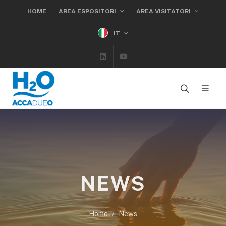
HOME
AREA ESPOSITORI
AREA VISITATORI
IT
Linkedin
Youtube
NEWS
Home
News