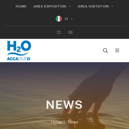
HOME
AREA ESPOSITORI
AREA VISITATORI
IT
Linkedin
Youtube
NEWS
Home
News