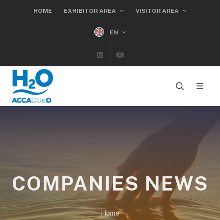
HOME
EXHIBITOR AREA
VISITOR AREA
EN
Linkedin
Youtube
COMPANIES NEWS
Home