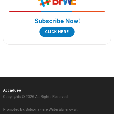
Subscribe Now!
CLICK HERE
Accadueo
Copyrights © 2026 All Rights Reserved
Promoted by: BolognaFiere Water&Energy srl