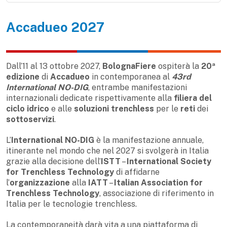
Accadueo 2027
Dall’11 al 13 ottobre 2027,
BolognaFiere
ospiterà la
20ª
edizione
di
Accadueo
in contemporanea al
43rd
International NO-DIG
, entrambe manifestazioni
internazionali dedicate rispettivamente alla
filiera del
ciclo idrico
e alle
soluzioni trenchless
per le
reti
dei
sottoservizi
.
L’
International NO-DIG
è la manifestazione annuale,
itinerante nel mondo che nel 2027 si svolgerà in Italia
grazie alla decisione dell’
ISTT
–
International Society
for Trenchless Technology
di affidarne
l’
organizzazione
alla
IATT
–
Italian Association for
Trenchless Technology
, associazione di riferimento in
Italia per le tecnologie trenchless.
La contemporaneità darà vita a una piattaforma di