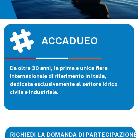
ACCADUEO
Da oltre 30 anni, la prima e unica fiera
internazionale di riferimento in Italia,
dedicata esclusivamente al settore idrico
civile e industriale.
RICHIEDI LA DOMANDA DI PARTECIPAZIONE