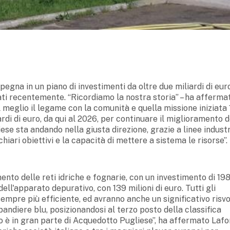
pegna in un piano di investimenti da oltre due miliardi di eur
tati recentemente. “Ricordiamo la nostra storia” – ha affermat
 meglio il legame con la comunità e quella missione iniziata
ardi di euro, da qui al 2026, per continuare il miglioramento d
iese sta andando nella giusta direzione, grazie a linee industr
chiari obiettivi e la capacità di mettere a sistema le risorse”.
ento delle reti idriche e fognarie, con un investimento di 19
ell'apparato depurativo, con 139 milioni di euro. Tutti gli
sempre più efficiente, ed avranno anche un significativo risvo
bandiere blu, posizionandosi al terzo posto della classifica
o è in gran parte di Acquedotto Pugliese”, ha affermato Lafor