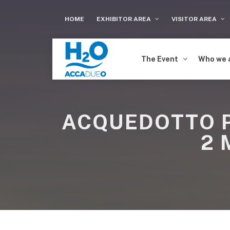
HOME
EXHIBITOR AREA
VISITOR AREA
The Event
Who we 
ACQUEDOTTO P
2 