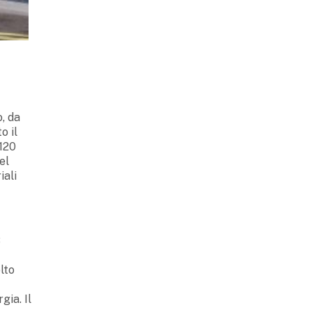
o, da
o il
 120
el
iali
8
lto
gia. Il