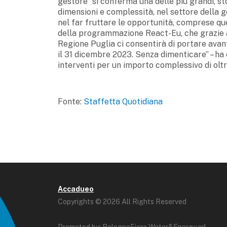
gestore “si conferma una delle più grandi, st
dimensioni e complessità, nel settore della ge
nel far fruttare le opportunità, comprese que
della programmazione React-Eu, che grazie all
Regione Puglia ci consentirà di portare avant
il 31 dicembre 2023. Senza dimenticare” – ha c
interventi per un importo complessivo di oltr
Fonte:
Staffetta Quotidiana
Accadueo
Copyrights © 2026 All Rights Reserved