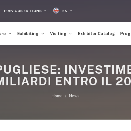
EN
PREVIOUS EDITIONS
are
Exhibiting
Visiting
Exhibitor Catalog
Prog
UGLIESE: INVESTIME
MILIARDI ENTRO IL 2
Home
News