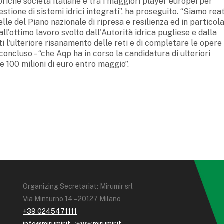
oriche società italiane e tra i maggiori player europei per
stione di sistemi idrici integrati”, ha proseguito. “Siamo reat
lle del Piano nazionale di ripresa e resilienza ed in particol
'ottimo lavoro svolto dall'Autorità idrica pugliese e dalla
i l'ulteriore risanamento delle reti e di completare le opere
oncluso – “che Aqp ha in corso la candidatura di ulteriori
e 100 milioni di euro entro maggio”.
Organizing Secretariat: Mirumir srl
Via Minturno 14 – 20127 Milano
+39 0245471111