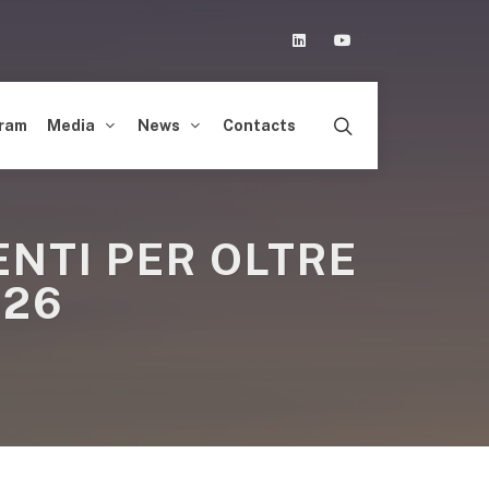
Linkedin
Youtube
ram
Media
News
Contacts
NTI PER OLTRE
026