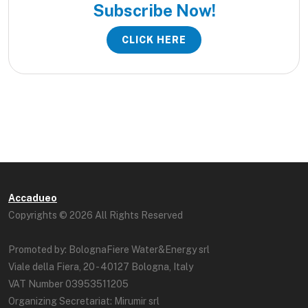
Subscribe Now!
CLICK HERE
Accadueo
Copyrights © 2026 All Rights Reserved
Promoted by: BolognaFiere Water&Energy srl
Viale della Fiera, 20 - 40127 Bologna, Italy
VAT Number 03953511205
Organizing Secretariat: Mirumir srl