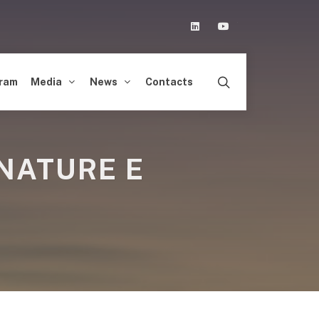
Linkedin
Youtube
ram
Media
News
Contacts
GNATURE E