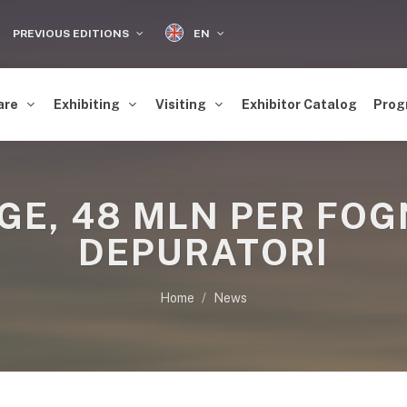
EN
PREVIOUS EDITIONS
are
Exhibiting
Visiting
Exhibitor Catalog
Prog
GE, 48 MLN PER FO
DEPURATORI
Home
News