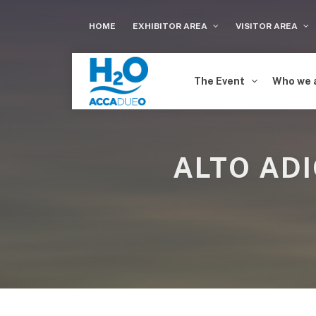
HOME
EXHIBITOR AREA
VISITOR AREA
The Event
Who we 
ALTO ADI