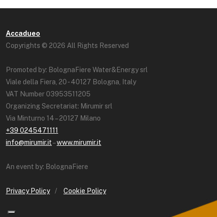
Accadueo
Copyrights © 2026 All Rights Reserved
Promoted by: BolognaFiere Water&Energy srl
Viale della Fiera, 20 - 40127 Bologna, Italy
VAT Number 03953511205
Organizing Secretariat: Mirumir srl
Via Minturno 14 – 20127 Milano
+39 0245471111
info@mirumir.it
–
www.mirumir.it
An event by: BolognaFiere
Privacy Policy
/
Cookie Policy