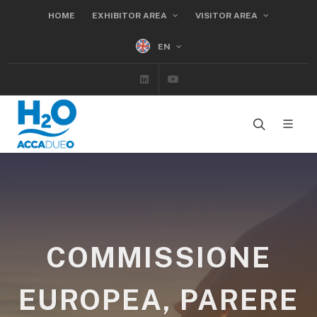
HOME
EXHIBITOR AREA
VISITOR AREA
EN
Linkedin
Youtube
COMMISSIONE
EUROPEA, PARERE