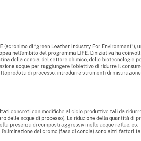
FE (acronimo di “green Leather Industry For Environment”), u
opea nell’ambito del programma LIFE. L’iniziativa ha coinvol
tina della concia, del settore chimico, delle biotecnologie p
urazione acque per raggiungere l’obiettivo di ridurre il consum
sottoprodotti di processo, introdurre strumenti di misurazione
tati concreti con modifiche al ciclo produttivo tali da ridurre
o delle acque di processo). La riduzione della quantità di pr
della presenza di composti aggressivi nelle acque reflue, es.
e l’eliminazione del cromo (fase di concia) sono altri fattori ta