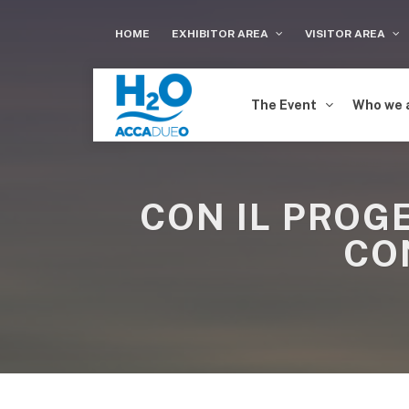
HOME
EXHIBITOR AREA
VISITOR AREA
The Event
Who we 
CON IL PROG
CO