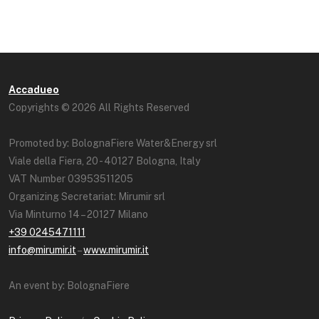
Accadueo
Copyrights © 2026 All Rights Reserved
Promoted by: BolognaFiere Water&Energy srl
Viale della Fiera, 20 - 40127 Bologna, Italy
VAT Number 03953511205
Organizing Secretariat: Mirumir srl
Via Minturno 14 – 20127 Milano
+39 0245471111
info@mirumir.it
–
www.mirumir.it
An event by: BolognaFiere