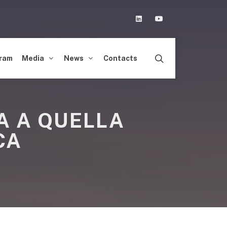
Linkedin
Youtube
ram
Media
News
Contacts
A A QUELLA
CA