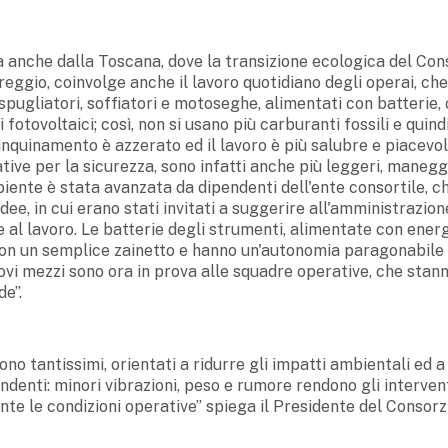
 anche dalla Toscana, dove la transizione ecologica del Con
reggio, coinvolge anche il lavoro quotidiano degli operai, ch
spugliatori, soffiatori e motoseghe, alimentati con batterie, 
i fotovoltaici; così, non si usano più carburanti fossili e quind
'inquinamento è azzerato ed il lavoro è più salubre e piacevole
ative per la sicurezza, sono infatti anche più leggeri, manegg
mbiente è stata avanzata da dipendenti dell'ente consortile, c
ee, in cui erano stati invitati a suggerire all'amministrazion
e al lavoro. Le batterie degli strumenti, alimentate con ener
i con un semplice zainetto e hanno un'autonomia paragonabile
uovi mezzi sono ora in prova alle squadre operative, che stan
e”.
no tantissimi, orientati a ridurre gli impatti ambientali ed a
endenti: minori vibrazioni, peso e rumore rendono gli interven
te le condizioni operative” spiega il Presidente del Consorzi