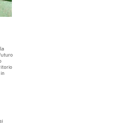
la
 futuro
o
itorio
 in
si