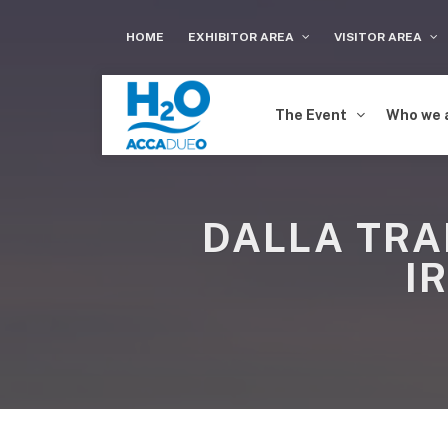
HOME
EXHIBITOR AREA
VISITOR AREA
The Event
Who we 
DALLA TRA
I