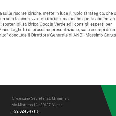
 sulle risorse idriche, mette in luce il ruolo strategico, che o
on solo la sicurezza territoriale, ma anche quella alimentar
di sostenibilità idrica Goccia Verde ed i consigli esperti per
al Piano Laghetti di prossima presentazione, sono esempi di un
realtà” conclude il Direttore Generale di ANBI, Massimo Garga
Organizing Secretariat: Mirumir srl
Via Minturno 14 – 20127 Milano
+39 0245471111