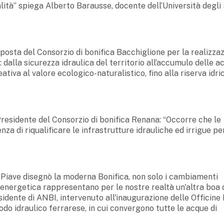
alità” spiega Alberto Barausse, docente dell’Università degli
oposta del Consorzio di bonifica Bacchiglione per la realizza
: dalla sicurezza idraulica del territorio all’accumulo delle a
eativa al valore ecologico-naturalistico, fino alla riserva idri
Presidente del Consorzio di bonifica Renana: “Occorre che le
nza di riqualificare le infrastrutture idrauliche ed irrigue pe
 Piave disegnò la moderna Bonifica, non solo i cambiamenti
e energetica rappresentano per le nostre realtà un'altra boa 
dente di ANBI, intervenuto all'inaugurazione delle Officine
odo idraulico ferrarese, in cui convergono tutte le acque di