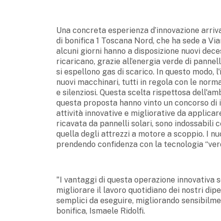
Una concreta esperienza d’innovazione arriva
di bonifica 1 Toscana Nord, che ha sede a Via
alcuni giorni hanno a disposizione nuovi dece
ricaricano, grazie all’energia verde di pannell
si espellono gas di scarico. In questo modo, l
nuovi macchinari, tutti in regola con le norm
e silenziosi. Questa scelta rispettosa dell'a
questa proposta hanno vinto un concorso di id
attività innovative e migliorative da applicar
ricavata da pannelli solari, sono indossabil
quella degli attrezzi a motore a scoppio. I n
prendendo confidenza con la tecnologia “verd
"I vantaggi di questa operazione innovativa so
migliorare il lavoro quotidiano dei nostri dip
semplici da eseguire, migliorando sensibilmen
bonifica, Ismaele Ridolfi.