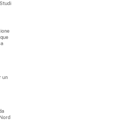
 Studi
zione
cque
ca
r un
da
 Nord