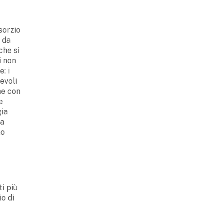
sorzio
e da
che si
i non
: i
evoli
he con
e
gia
 a
no
ti più
o di