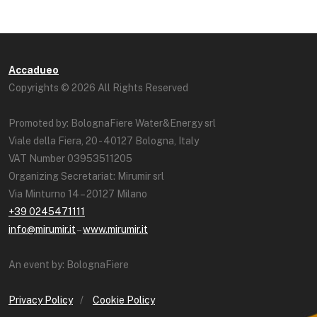
Accadueo
Copyrights © 2026 All Rights Reserved
Promoted by: BolognaFiere Water&Energy srl
Viale della Fiera, 20 - 40127 Bologna, Italy
VAT Number 03953511205
Organizing Secretariat: Mirumir srl
Via Minturno 14 – 20127 Milano
+39 0245471111
info@mirumir.it
–
www.mirumir.it
An event by: BolognaFiere
Privacy Policy
/
Cookie Policy