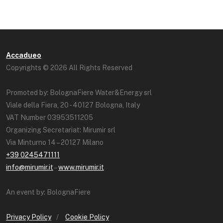
Accadueo
Copyrights © 2026 All Rights Reserved
Promoted by: BolognaFiere Water&Energy srl
Viale della Fiera, 20 - 40127 Bologna, Italy
VAT Number 03953511205
Organizing Secretariat: Mirumir srl
Via Minturno 14 – 20127 Milano
+39 0245471111
info@mirumir.it
–
www.mirumir.it
An event by: BolognaFiere
Privacy Policy
/
Cookie Policy