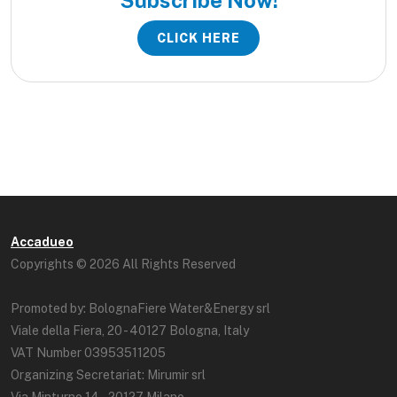
CLICK HERE
Accadueo
Copyrights © 2026 All Rights Reserved
Promoted by: BolognaFiere Water&Energy srl
Viale della Fiera, 20 - 40127 Bologna, Italy
VAT Number 03953511205
Organizing Secretariat: Mirumir srl
Via Minturno 14 – 20127 Milano