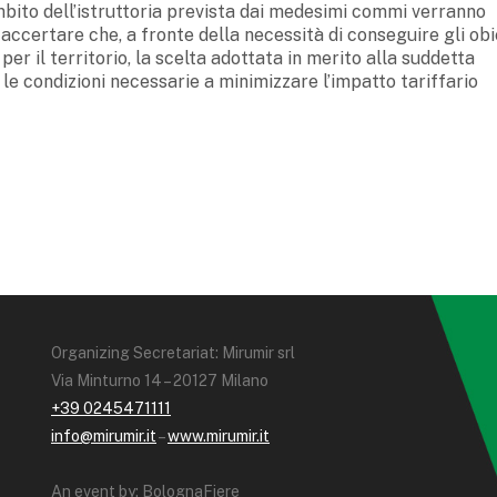
ambito dell’istruttoria prevista dai medesimi commi verranno
ad accertare che, a fronte della necessità di conseguire gli obi
 per il territorio, la scelta adottata in merito alla suddetta
 le condizioni necessarie a minimizzare l’impatto tariffario
Organizing Secretariat: Mirumir srl
Via Minturno 14 – 20127 Milano
+39 0245471111
info@mirumir.it
–
www.mirumir.it
An event by: BolognaFiere