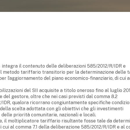
G integra il contenuto delle deliberazioni 585/2012/R/IDR e
il metodo tariffario transitorio per la determinazione delle t
 per l’aggiornamento del piano economico-finanziario, di cui a
izzazioni del SII acquisite a titolo oneroso fino al luglio 20
ile del gestore, oltre che nei casi previsti dal comma 8.2
R/IDR, qualora ricorrano congiuntamente specifiche condizion
ella scelta adottata con gli obiettivi che gli investimenti
elle priorità comunitarie, nazionali e locali.
e, il moltiplicatore tariffario risultante fosse tale da determ
 di cui al comma 7.1 della deliberazione 585/2012/R/IDR e al