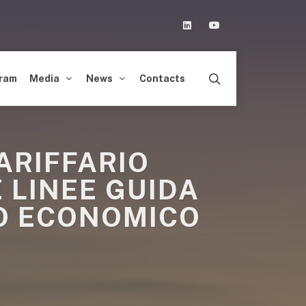
Linkedin
Youtube
ram
Media
News
Contacts
ARIFFARIO
E LINEE GUIDA
NO ECONOMICO