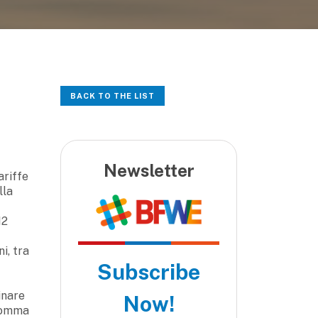
BACK TO THE LIST
Newsletter
ariffe
lla
12
i, tra
Subscribe
inare
Now!
 comma