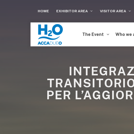
HOME
EXHIBITOR AREA
VISITOR AREA
The Event
Who we 
INTEGRAZ
TRANSITORIO 
PER L’AGGIO