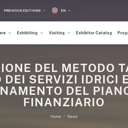
EN
PREVIOUS EDITIONS
are
Exhibiting
Visiting
Exhibitor Catalog
Prog
IONE DEL METODO T
DEI SERVIZI IDRICI 
RNAMENTO DEL PIA
FINANZIARIO
Home
News