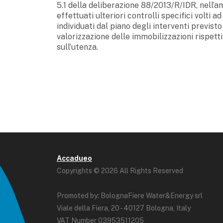
5.1 della deliberazione 88/2013/R/IDR, nell’
effettuati ulteriori controlli specifici volti 
individuati dal piano degli interventi previsto
valorizzazione delle immobilizzazioni rispetti
sull’utenza.
Accadueo
Copyrights © 2026 All Rights Reserved
Promoted by: BolognaFiere Water&Energy srl
Viale della Fiera, 20 - 40127 Bologna, Italy
VAT Number 03953511205