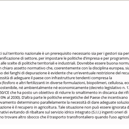
 sul territorio nazionale è un prerequisito necessario sia per i gestori sia per
pianificazione di settore, per impostare le politiche d’impresa e per programma
alle scelte di politiche territoriali e industriali. Dovrebbe essere buona norm
un chiaro assetto normativo che, coerentemente con la disciplina europea, si
aso dei fanghi di depurazione è evidente che un’eventuale restrizione del rec
ecessità di adeguare il paese con infrastrutture tendenti compresa la
osforo e altri fertilizzanti in diverse formulazioni, biopolimeri, cellulosa, ecc
sostenibile, né ambientalmente né economicamente (decreto legislativo n. 1
0/CE che ha posto un obiettivo di ridurre lo smaltimento in discarica dei rifi
 10% al 2030). D’altra parte le politiche energetiche del Paese che incentivano 
levamento determinano parallelamente la necessità di dare adeguate soluzion
inazione è il recupero in agricoltura. Tale situazione non può essere ignorata d
ivi evitando di ribaltare sul servizio idrico integrato (S.I.I.) ingenti oneri di
 trovare altro sbocco che il trasporto transfrontaliero quando l’uso agrico