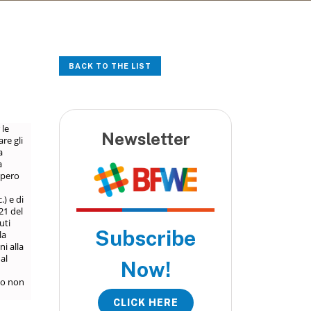
BACK TO THE LIST
 le
Newsletter
re gli
a
a
upero
.) e di
21 del
uti
Subscribe
la
i alla
al
Now!
lo non
CLICK HERE