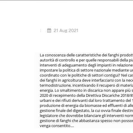
21 Aug 2021
La conoscenza delle caratteristiche dei fanghi prodotti
autorità di controllo e per quelle responsabili della 
interventi di adeguamento degli impianti in relazione 
impostare la politica di settore nazionale mediante 
coordinato con le politiche di settori contigui? Nel c
dei fanghi in agricoltura deve interfacciarsi con la n
termodistruzione, incentivando il recupero di materia (f
energia. Lo smaltimento in discarica non appare più 
2020 di recepimento della Direttiva Discariche 2018/85
urbani e dei rifiuti derivanti dal loro trattamento del
produzione di energia da biomasse ed effluenti di al
gestione finale del digestato, la cui ovvia finale dest
legislatore che dovrebbe bilanciare gli interventi normat
gestione di fanghi che abbastanza spesso non possono
venga consentito....