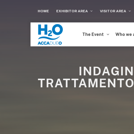
HOME
EXHIBITOR AREA
VISITOR AREA
The Event
Who we 
INDAGIN
TRATTAMENTO 