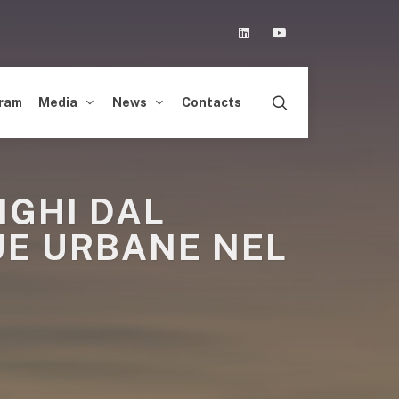
Linkedin
Youtube
ram
Media
News
Contacts
NGHI DAL
UE URBANE NEL