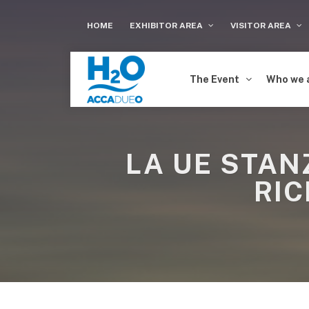
HOME
EXHIBITOR AREA
VISITOR AREA
The Event
Who we 
LA UE STANZ
RIC