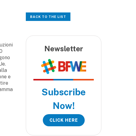
BACK TO THE LIST
uzioni
Newsletter
50
lgono
Ue.
alla
one e
tire
gramma
Subscribe
Now!
CLICK HERE