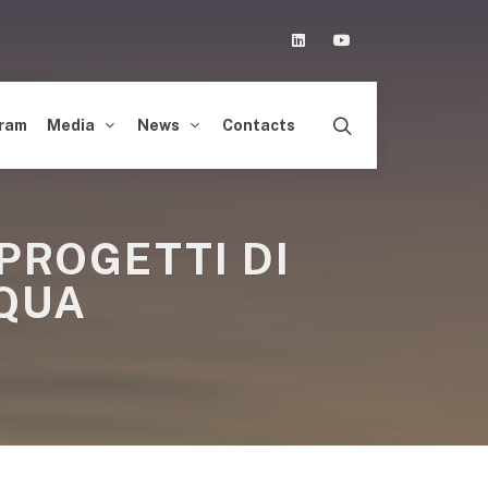
Linkedin
Youtube
ram
Media
News
Contacts
 PROGETTI DI
CQUA