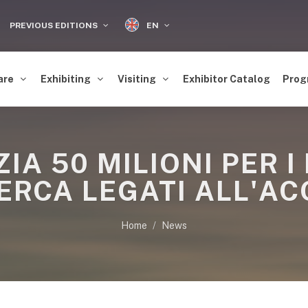
EN
PREVIOUS EDITIONS
are
Exhibiting
Visiting
Exhibitor Catalog
Prog
IA 50 MILIONI PER I
ERCA LEGATI ALL'A
Home
News