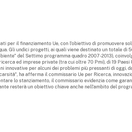
ati per il finanziamento Ue, con l'obiettivo di promuovere sol
ua. Gli undici progetti, ai quali viene destinato un totale di 
Ambiente" del Settimo programma quadro 2007-2013), coinvo
icerca ed imprese private (tra cui oltre 70 Pmi), di 19 Paesi 
i innovative per alcuni dei problemi più pressanti di oggi, d
 scarsità", ha afferma il commissario Ue per Ricerca, innovazi
ntare lo stanziamento, il commissario evidenzia come garan
ante resterà un obiettivo chiave anche nell'ambito del pro