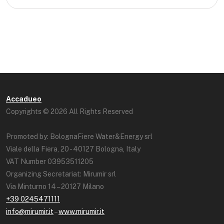
Accadueo
Copyrights © 2026 All Rights Reserved
Promoted by: BolognaFiere Water&Energy srl
Viale della Fiera, 20 - 40127 Bologna, Italy
VAT Number 03953511205
Organizing Secretariat: Mirumir srl
Via Minturno 14 – 20127 Milano
+39 0245471111
info@mirumir.it
–
www.mirumir.it