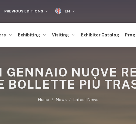
EN
PREVIOUS EDITIONS
are
Exhibiting
Visiting
Exhibitor Catalog
Prog
1 GENNAIO NUOVE R
 E BOLLETTE PIÙ TRA
Home
News
Latest News