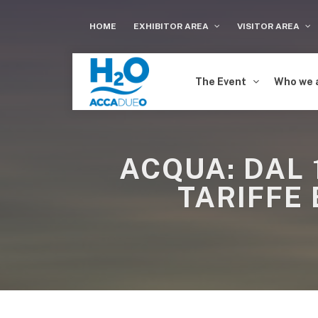
HOME
EXHIBITOR AREA
VISITOR AREA
The Event
Who we 
ACQUA: DAL 
TARIFFE