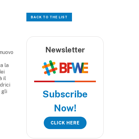
BACK TO THE LIST
Newsletter
 nuovo
a la
dei
 il
drici
 gli
Subscribe
Now!
CLICK HERE