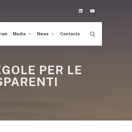
Linkedin
Youtube
ram
Media
News
Contacts
EGOLE PER LE
SPARENTI