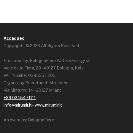
Accadueo
Copyrights © 2026 All Rights Reserved
Promoted by: BolognaFiere Water&Energy srl
Viale della Fiera, 20 - 40127 Bologna, Italy
VAT Number 03953511205
Organizing Secretariat: Mirumir srl
Via Minturno 14 – 20127 Milano
+39 0245471111
info@mirumir.it
–
www.mirumir.it
An event by: BolognaFiere