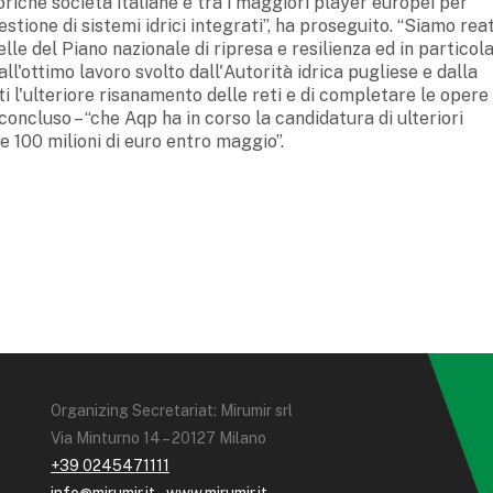
oriche società italiane e tra i maggiori player europei per
stione di sistemi idrici integrati”, ha proseguito. “Siamo reat
lle del Piano nazionale di ripresa e resilienza ed in particol
'ottimo lavoro svolto dall'Autorità idrica pugliese e dalla
i l'ulteriore risanamento delle reti e di completare le opere
oncluso – “che Aqp ha in corso la candidatura di ulteriori
e 100 milioni di euro entro maggio”.
Organizing Secretariat: Mirumir srl
Via Minturno 14 – 20127 Milano
+39 0245471111