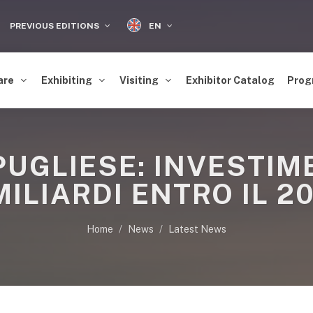
EN
PREVIOUS EDITIONS
are
Exhibiting
Visiting
Exhibitor Catalog
Prog
UGLIESE: INVESTIME
MILIARDI ENTRO IL 2
Home
News
Latest News