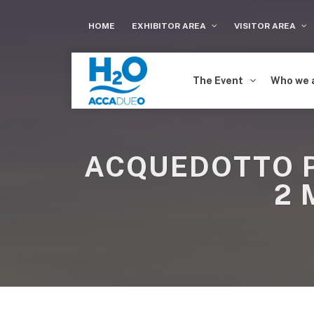
HOME
EXHIBITOR AREA
VISITOR AREA
The Event
Who we 
ACQUEDOTTO P
2 