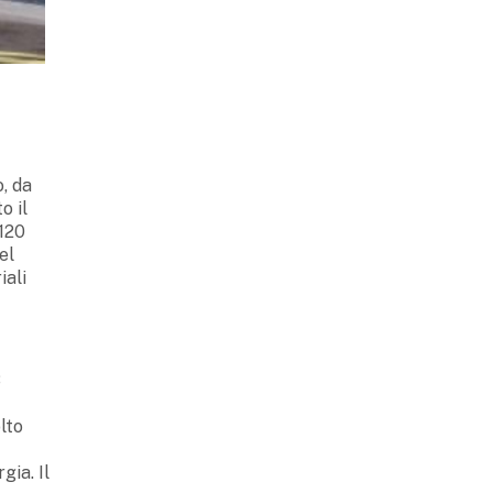
o, da
o il
 120
el
iali
8
lto
gia. Il