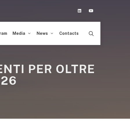
Linkedin
Youtube
ram
Media
News
Contacts
NTI PER OLTRE
026