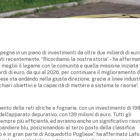
pegna in un piano di investimenti da oltre due miliardi di eur
tati recentemente. “Ricordiamo la nostra storia” – ha affermat
 meglio il legame con la comunità e quella missione iniziata
ardi di euro, da qui al 2026, per continuare il miglioramento d
iese sta andando nella giusta direzione, grazie a linee industr
chiari obiettivi e la capacità di mettere a sistema le risorse”.
ento delle reti idriche e fognarie, con un investimento di 19
ell'apparato depurativo, con 139 milioni di euro. Tutti gli
sempre più efficiente, ed avranno anche un significativo risvo
bandiere blu, posizionandosi al terzo posto della classifica
o è in gran parte di Acquedotto Pugliese”, ha affermato Lafor