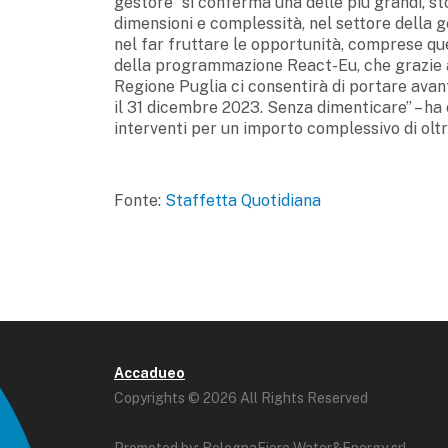
gestore “si conferma una delle più grandi, st
dimensioni e complessità, nel settore della ge
nel far fruttare le opportunità, comprese que
della programmazione React-Eu, che grazie all
Regione Puglia ci consentirà di portare avant
il 31 dicembre 2023. Senza dimenticare” – ha c
interventi per un importo complessivo di oltr
Fonte:
Staffetta Quotidiana
Accadueo
Copyrights © 2026 All Rights Reserved