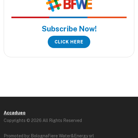
Subscribe Now!
CLICK HERE
Accadueo
Copyrights © 2026 All Rights Reserved
Promoted by: BolognaFiere Water&Energy srl