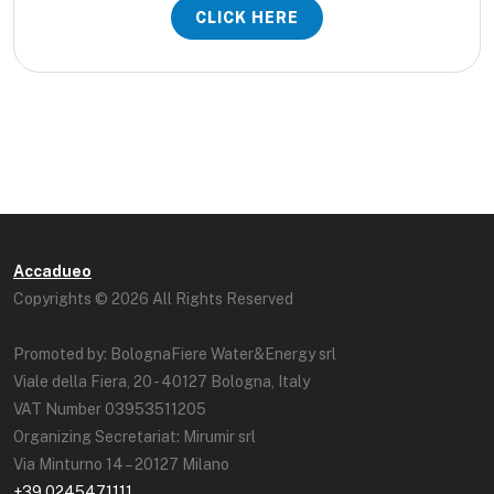
CLICK HERE
Accadueo
Copyrights © 2026 All Rights Reserved
Promoted by: BolognaFiere Water&Energy srl
Viale della Fiera, 20 - 40127 Bologna, Italy
VAT Number 03953511205
Organizing Secretariat: Mirumir srl
Via Minturno 14 – 20127 Milano
+39 0245471111