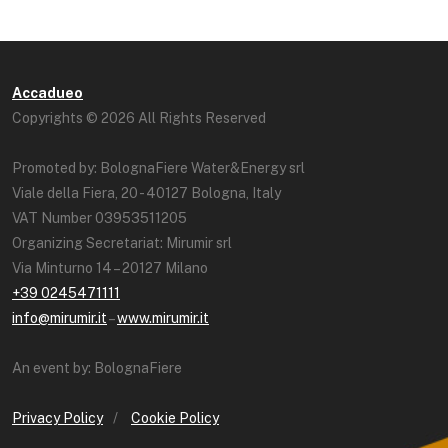
Accadueo
Copyrights © 2026 All Rights Reserved
Promoted by: BolognaFiere Water&Energy srl
Viale della Fiera, 20 - 40127 Bologna, Italy
VAT Number 03953511205
Organizing Secretariat: Mirumir srl
Via Minturno 14 – 20127 Milano
+39 0245471111
info@mirumir.it
–
www.mirumir.it
An event by: BolognaFiere
Privacy Policy
/
Cookie Policy