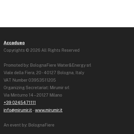
Accadueo
Copyrights © 2026 All Rights Reserved
Promoted by: BolognaFiere Water&Energy srl
Viale della Fiera, 20 - 40127 Bologna, Italy
VAT Number 03953511205
Organizing Secretariat: Mirumir srl
Via Minturno 14 – 20127 Milano
+39 0245471111
info@mirumir.it
–
www.mirumir.it
An event by: BolognaFiere