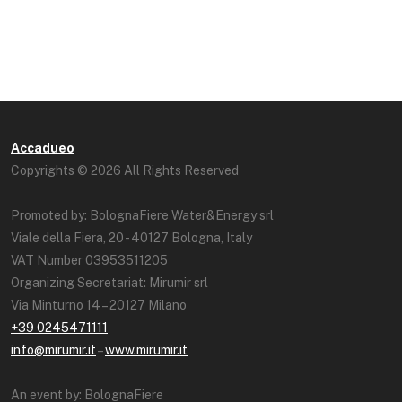
Accadueo
Copyrights © 2026 All Rights Reserved
Promoted by: BolognaFiere Water&Energy srl
Viale della Fiera, 20 - 40127 Bologna, Italy
VAT Number 03953511205
Organizing Secretariat: Mirumir srl
Via Minturno 14 – 20127 Milano
+39 0245471111
info@mirumir.it
–
www.mirumir.it
An event by: BolognaFiere