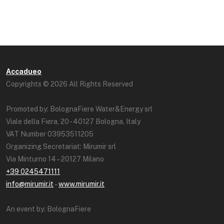
Accadueo
Copyrights © 2026 All Rights Reserved
Promoted by: BolognaFiere Water&Energy srl
Viale della Fiera, 20 - 40127 Bologna, Italy
VAT Number 03953511205
Organizing Secretariat: Mirumir srl
Via Minturno 14 – 20127 Milano
+39 0245471111
info@mirumir.it
–
www.mirumir.it
An event by: BolognaFiere