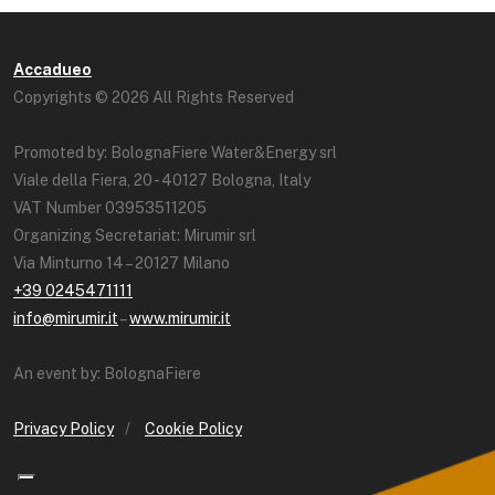
Accadueo
Copyrights © 2026 All Rights Reserved
Promoted by: BolognaFiere Water&Energy srl
Viale della Fiera, 20 - 40127 Bologna, Italy
VAT Number 03953511205
Organizing Secretariat: Mirumir srl
Via Minturno 14 – 20127 Milano
+39 0245471111
info@mirumir.it
–
www.mirumir.it
An event by: BolognaFiere
Privacy Policy
/
Cookie Policy