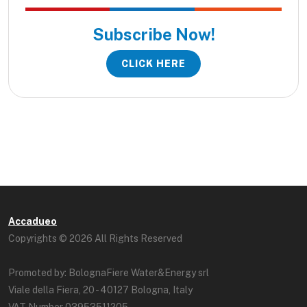
Subscribe Now!
CLICK HERE
Accadueo
Copyrights © 2026 All Rights Reserved
Promoted by: BolognaFiere Water&Energy srl
Viale della Fiera, 20 - 40127 Bologna, Italy
VAT Number 03953511205