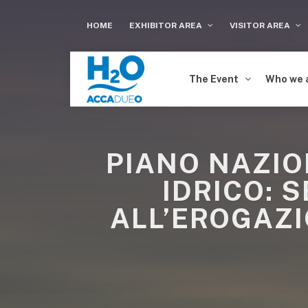
HOME
EXHIBITOR AREA
VISITOR AREA
The Event
Who we 
PIANO NAZIO
IDRICO: 
ALL’EROGAZI