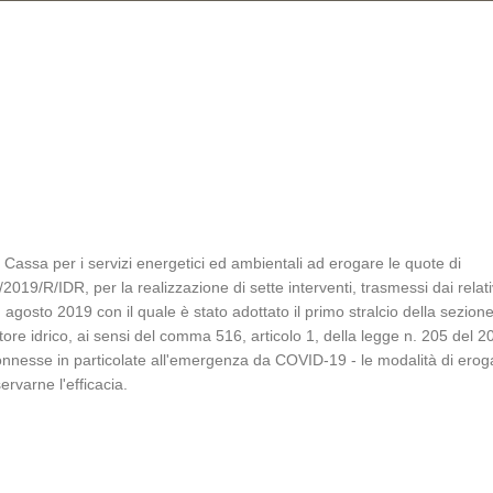
 Cassa per i servizi energetici ed ambientali ad erogare le quote di
019/R/IDR, per la realizzazione di sette interventi, trasmessi dai relati
° agosto 2019 con il quale è stato adottato il primo stralcio della sezion
tore idrico, ai sensi del comma 516, articolo 1, della legge n. 205 del 2
connesse in particolate all'emergenza da COVID-19 - le modalità di ero
ervarne l'efficacia.