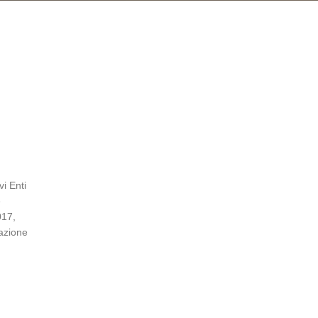
vi Enti
e
017,
gazione