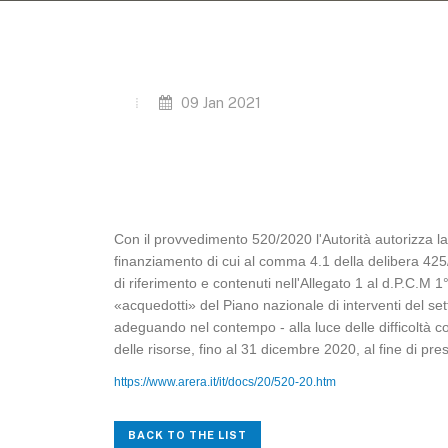
09 Jan 2021
Con il provvedimento 520/2020 l'Autorità autorizza la
finanziamento di cui al comma 4.1 della delibera 425/2
di riferimento e contenuti nell'Allegato 1 al d.P.C.M 1
«acquedotti» del Piano nazionale di interventi del set
adeguando nel contempo - alla luce delle difficoltà 
delle risorse, fino al 31 dicembre 2020, al fine di pres
https://www.arera.it/it/docs/20/520-20.htm
BACK TO THE LIST