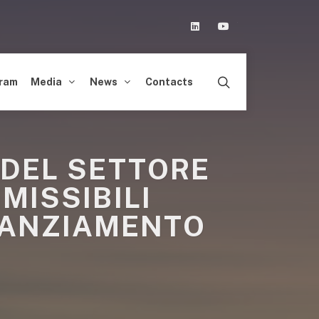
Linkedin
Youtube
ram
Media
News
Contacts
 DEL SETTORE
MISSIBILI
INANZIAMENTO