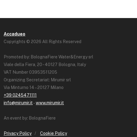
Accadueo
Copyrights © 2026 All Rights Reserved
Promoted by: BolognaFiere Water&Energy srl
Viale della Fiera, 20 - 40127 Bologna, Italy
VAT Number 03953511205
Organizing Secretariat: Mirumir srl
Via Minturno 14 – 20127 Milano
+39 0245471111
info@mirumir.it
–
www.mirumir.it
An event by: BolognaFiere
Privacy Policy
/
Cookie Policy