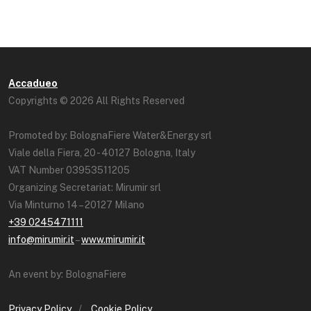
Accadueo
Copyrights © 2026 All Rights Reserved
Promoted by: BolognaFiere Water&Energy srl
Viale della Fiera, 20 - 40127 Bologna, Italy
VAT Number 03953511205
Organizing Secretariat: Mirumir srl
Via Minturno 14 – 20127 Milano
+39 0245471111
info@mirumir.it
–
www.mirumir.it
An event by: BolognaFiere
Privacy Policy
/
Cookie Policy