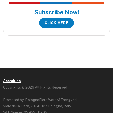
Subscribe Now!
CLICK HERE
Accadueo
Copyrights © 2026 All Rights Reserved
Promoted by: BolognaFiere Water&Energy srl
Viale della Fiera, 20 - 40127 Bologna, Italy
VAT Number 03953511205