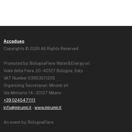
Accadueo
Copyrights © 2026 All Rights Reserved
Promoted by: BolognaFiere Water&Energy srl
Viale della Fiera, 20 - 40127 Bologna, Italy
VAT Number 03953511205
Organizing Secretariat: Mirumir srl
Via Minturno 14 – 20127 Milano
+39 0245471111
info@mirumir.it
–
www.mirumir.it
An event by: BolognaFiere