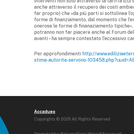
interventi non solo attraverso la tariffa (cu
anche attraverso il recupero dei costi ambient
far proprio) che «da più parti si sottolinea l'
forme di finanziamento, dal momento che l'en
onerose le forme di finanaziamento tipiche».
potranno non far piacere anche al Forum dell
avanti – ha sempre contestato l'eccessivo cari
Per approfondimenti
http://www.ediliziaete
stima-autorita-servono-103458.php?uuid=A
Accadueo
Copyrights © 2026 All Rights Reserved