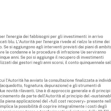
er l'energia dei fabbisogni per gli investimenti: in arrivo
cati blu. L'Autorità per l'energia rivede al rialzo le stime dei
o. Se si aggiungono agli interventi previsti dai piani di ambito
re le condanne e le procedure di infrazione Ue serviranno
cinque anni. Se poi si aggiunge il recupero di investimenti
zzati dai gestori negli anni scorsi, il conto quinquennale sal
i l'Autorità ha avviato la consultazione finalizzata a individ
 (acquedotto, fognatura, depurazione) e gli strumenti di
e novità rilevanti. Una è di approccio generale e di principi
vicinamento da parte dell'Autorità al principio del «sustainab
ella piena applicazione) del «full cost recovery» presente nel
implica la possibilità di coprire integralmente i costi degli