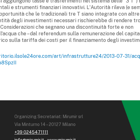
i si aggiungono tasse e trasferimenti nel sistema delle "3 T")
ali e strumenti finanziari innovativi. L'Autorità rileva (e s
opportunità che le tradizionali tre T siano integrate con altre
tità degli investimenti necessari rischierebbe di rendere t
 Considerazioni che segnano una discontinuità forte e non
'acqua che – dal referendum sulla remunerazione del capital
co sulla tariffa dei costi per il finanziamento degli investim
rritorio.ilsole24ore.com/art/infrastrutture24/2013-07-31/ac
b8SpzII
Organizing Secretariat: Mirumir srl
Via Minturno 14 – 20127 Milano
+39 0245471111