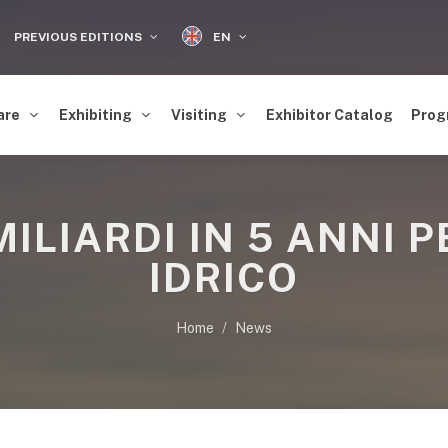
EN
PREVIOUS EDITIONS
are
Exhibiting
Visiting
Exhibitor Catalog
Prog
ILIARDI IN 5 ANNI P
IDRICO
Home
News