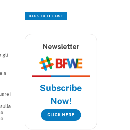
BACK TO THE LIST
Newsletter
 gli
e a
Subscribe
uare i
Now!
 sulla
le
CLICK HERE
le