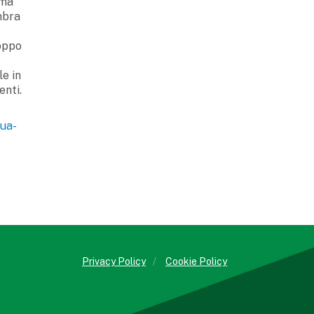
 ma
embra
roppo
e in
enti.
qua-
Privacy Policy
/
Cookie Policy