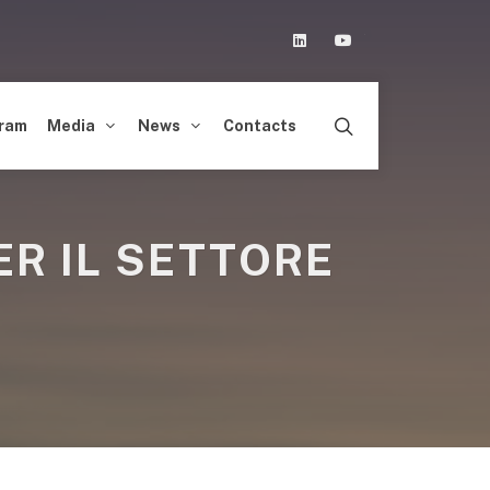
Linkedin
Youtube
ram
Media
News
Contacts
ER IL SETTORE