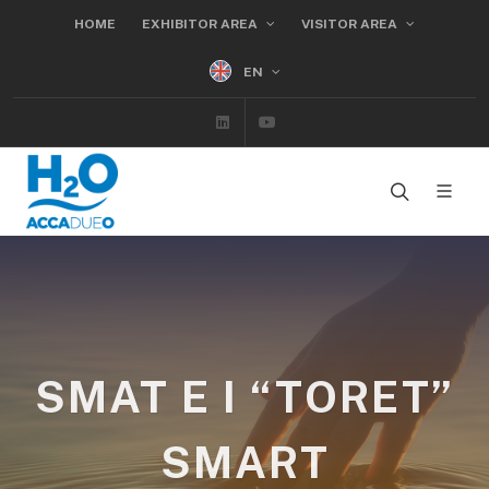
HOME
EXHIBITOR AREA
VISITOR AREA
EN
Linkedin
Youtube
SMAT E I “TORET”
SMART