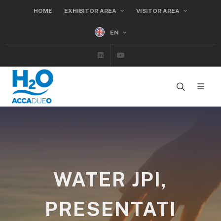
HOME
EXHIBITOR AREA
VISITOR AREA
EN
Linkedin
Youtube
WATER JPI,
PRESENTATI