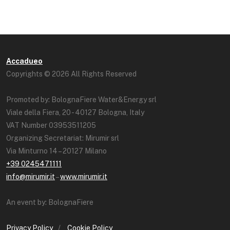
Accadueo
Copyrights © 2026 All Rights Reserved
Promoted by: BolognaFiere Water&Energy srl
Viale della Fiera, 20 - 40127 Bologna, Italy
VAT Number 03953511205
Organizing Secretariat: Mirumir srl
Via Minturno 14 – 20127 Milano
+39 0245471111
info@mirumir.it
–
www.mirumir.it
An event by: BolognaFiere
Privacy Policy
/
Cookie Policy