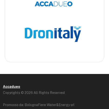
Accadueo
Copyrights © 2026 All Rights Reserved
Promosso da: BolognaFiere Water&Energy srl