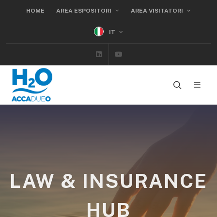
HOME
AREA ESPOSITORI
AREA VISITATORI
IT
Linkedin
Youtube
LAW & INSURANCE
HUB