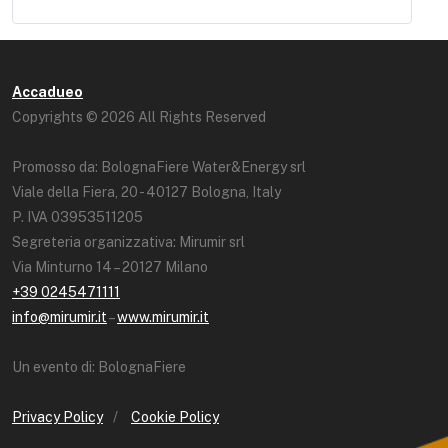
Accadueo
Copyrights © 2026 All Rights Reserved
Promosso da: BolognaFiere Water&Energy srl
Viale della Fiera, 20 - 40127 Bologna, Italy
P. IVA 03953511205
Segreteria organizzativa: Mirumir srl
Via Minturno 14 – 20127 Milano
+39 0245471111
info@mirumir.it
–
www.mirumir.it
Un evento di: BolognaFiere
Privacy Policy
/
Cookie Policy