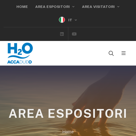
HOME
AREA ESPOSITORI
AREA VISITATORI
IT
Linkedin
Youtube
AREA ESPOSITORI
Home