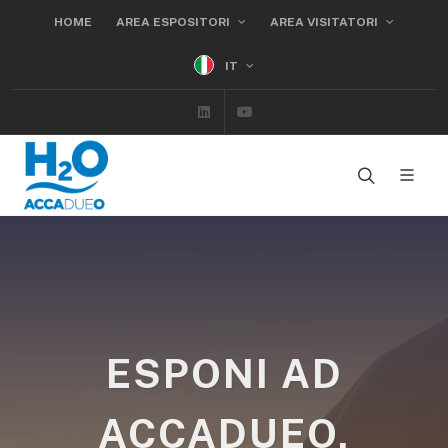
HOME
AREA ESPOSITORI
AREA VISITATORI
IT
Linkedin
Youtube
ESPONI AD
ACCADUEO,