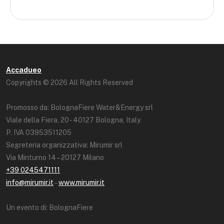
Accadueo
Copyrights © 2026 All Rights Reserved
Promosso da: BolognaFiere Water&Energy srl
Viale della Fiera, 20 - 40127 Bologna, Italy
P. IVA 03953511205
Segreteria organizzativa: Mirumir srl
Via Minturno 14 – 20127 Milano
+39 0245471111
info@mirumir.it
–
www.mirumir.it
Un evento di: BolognaFiere