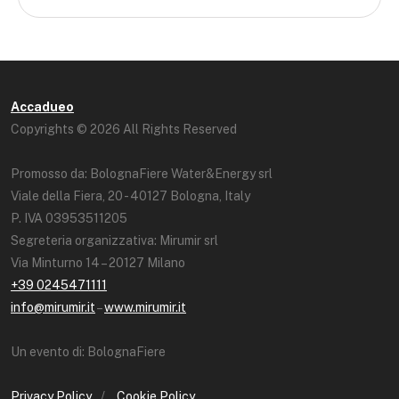
Accadueo
Copyrights © 2026 All Rights Reserved
Promosso da: BolognaFiere Water&Energy srl
Viale della Fiera, 20 - 40127 Bologna, Italy
P. IVA 03953511205
Segreteria organizzativa: Mirumir srl
Via Minturno 14 – 20127 Milano
+39 0245471111
info@mirumir.it
–
www.mirumir.it
Un evento di: BolognaFiere
Privacy Policy
/
Cookie Policy