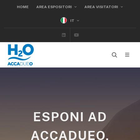
HOME
AREA ESPOSITORI
AREA VISITATORI
IT
Linkedin
Youtube
ESPONI AD
ACCADUEO,