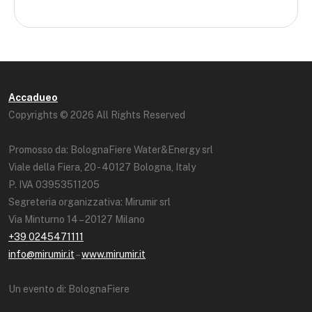
Accadueo
Copyrights © 2026 All Rights Reserved
Promosso da: BolognaFiere Water&Energy srl
Viale della Fiera, 20 - 40127 Bologna, Italy
P. IVA 03953511205
Segreteria organizzativa: Mirumir srl
Via Minturno 14 – 20127 Milano
+39 0245471111
info@mirumir.it
–
www.mirumir.it
Un evento di: BolognaFiere