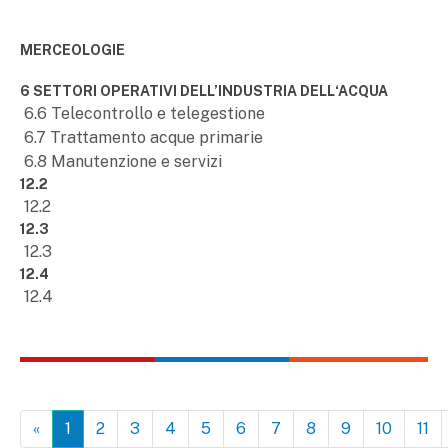
MERCEOLOGIE
6 SETTORI OPERATIVI DELL’INDUSTRIA DELL‘ACQUA
6.6 Telecontrollo e telegestione
6.7 Trattamento acque primarie
6.8 Manutenzione e servizi
12.2
12.2
12.3
12.3
12.4
12.4
«
1
2
3
4
5
6
7
8
9
10
11