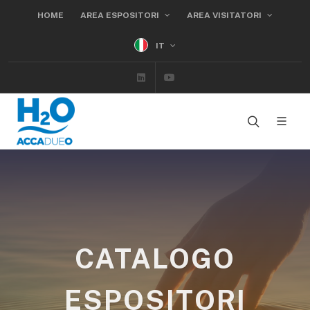
HOME
AREA ESPOSITORI
AREA VISITATORI
IT
Linkedin
Youtube
CATALOGO
ESPOSITORI