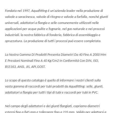
Fondata nel 1997, Aquafitting è un'azienda leader nella produzione di
valvole a saracinesca, valvole di ritegno e valvole a farfalla, nonché giunti
universali, adattatori a flangia e selle comunemente utilizzati nelle
applicazioni per acque pulite e fognarie, nel gas naturale e nei processi
industriali. la nostra fabbrica di fonderia, fabbrica di assemblaggio e
spruzzatura. La produzione di tutti i processi può essere completata.
La Nostra Gamma Di Prodotti Presenta Diametri Da 40 Fino A 2000 Mm
E Pressioni Nominali Fino A 40 Kg/Cm2 In Conformità Con DIN, ISO,
BS5163, ANSI, JIS, API,GOST.
Lo scopo di questo catalogo è quello di informare i nostri clienti sulla
vasta gamma di raccordi per tubi prodotti da Aquafitting: selle, giunti,
adattatori a flangia per tutti i tipi di tubi e raccordi per tubi in PVC.
Nel campo degli adattatori e dei giunti flangiati, copriamo diametri
esterni fino a 845 mm e tolleranze fino a 235 mm. Valido per adattarsi a