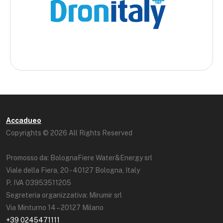
Accadueo
Copyrights © 2026 All Rights Reserved
Promosso da: BolognaFiere Water&Energy srl
Viale della Fiera, 20 - 40127 Bologna, Italy
P. IVA 03953511205
Segreteria organizzativa: Mirumir srl
Via Minturno 14 – 20127 Milano
+39 0245471111