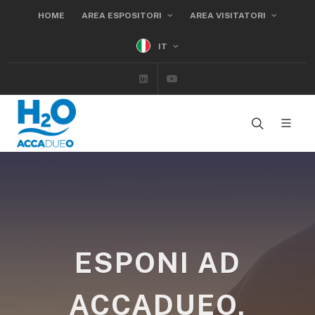
HOME
AREA ESPOSITORI
AREA VISITATORI
IT
Linkedin
Youtube
ESPONI AD
ACCADUEO,