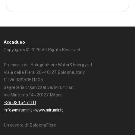
Accadueo
Copyrights © 2026 All Rights Reserved
Promosso da: BolognaFiere Water&Energy srl
Viale della Fiera, 20 - 40127 Bologna, Italy
P. IVA 03953511205
Segreteria organizzativa: Mirumir srl
Via Minturno 14 – 20127 Milano
+39 0245471111
info@mirumir.it
–
www.mirumir.it
Un evento di: BolognaFiere